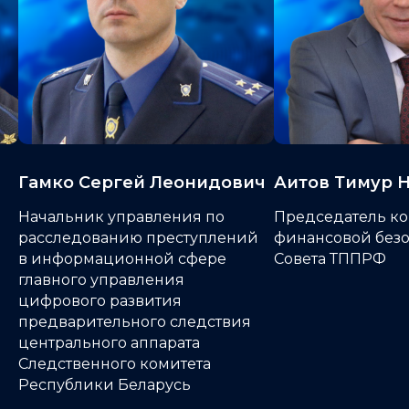
ч
Аитов Тимур Науфальевич
Калашников А
Игоревич
Председатель комиссии по
й
финансовой безопасности
Управляющий ди
Совета ТППРФ
Центра информа
безопасности до
зависимых обще
«Газпромбанка»